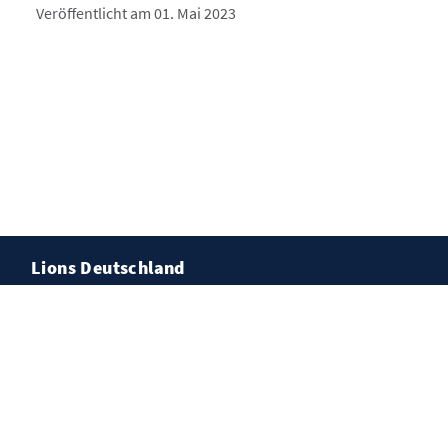
Veröffentlicht am 01. Mai 2023
Lions Deutschland
Kontakt
Impressum
Datenschutz
Cookies
© Lions Deutschland, Eckental-Heroldsberg